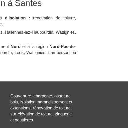
n à Santes
s
d'Isolation
:
rénovation de toiture
,
e
.
os
,
Hallennes-lez-Haubourdin
,
Wattignies
,
tement
Nord
et à la région
Nord-Pas-de-
bourdin, Loos, Wattignies, Lambersart ou
Couverture, charpente, ossature
bois, isolation, agrandissement et
extensions, rénovation de toiture,
sur-élévation de toiture, zinguerie
et gouttières