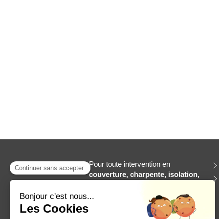
Pour toute intervention en
couverture, charpente, isolation,
ossature bois, agrandissement
et extensions, rénovation de
toiture, sur-élévation de toiture,
zinguerie et gouttières
à