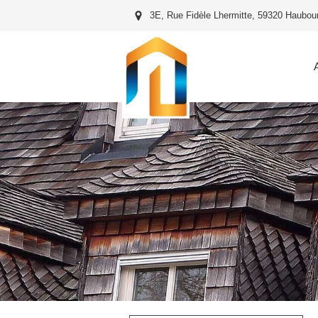
3E, Rue Fidèle Lhermitte, 59320 Haubou