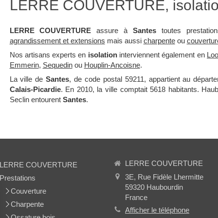
LERRE COUVERTURE, isolatio
LERRE COUVERTURE
assure à
Santes
toutes prestation
agrandissement et extensions
mais aussi
charpente
ou
couvertur
Nos artisans experts en
isolation
interviennent également en
Lo
Emmerin
,
Sequedin
ou
Houplin-Ancoisne
.
La ville de
Santes
, de code postal 59211, appartient au dépar
Calais-Picardie
. En 2010, la ville comptait 5618 habitants. Hau
Seclin entourent
Santes
.
LERRE COUVERTURE
LERRE COUVERTURE
3E, Rue Fidèle Lhermitte
Prestations
59320
Haubourdin
Couverture
France
Charpente
Afficher le téléphone
Ossature bois