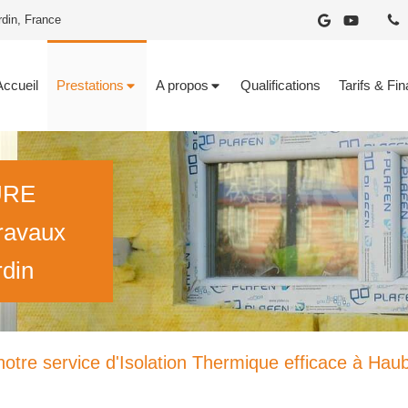
rdin, France
Accueil
Prestations
A propos
Qualifications
Tarifs & Fi
URE
travaux
rdin
notre service d'Isolation Thermique efficace à Hau