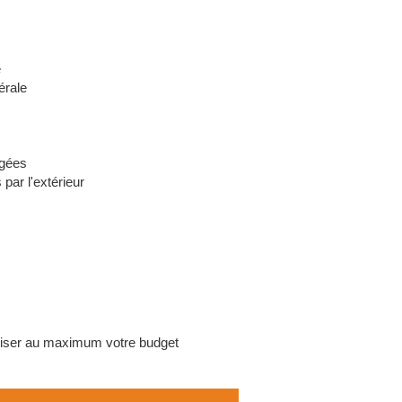
e
érale
agées
par l'extérieur
timiser au maximum votre budget