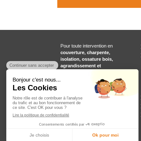
Pour toute intervention en
couverture, charpente,
isolation, ossature bois,
agrandissement et
extensions, rénovation de
toiture, sur-élévation de
toiture, zinguerie et
gouttières
à
Haubourdin
et
dans tout le département de
Nord, faites nous part de vos
projets !
LERRE COUVERTURE est
une entreprise
RGE Qualibat
.
©2021 LERRE COUVERTURE