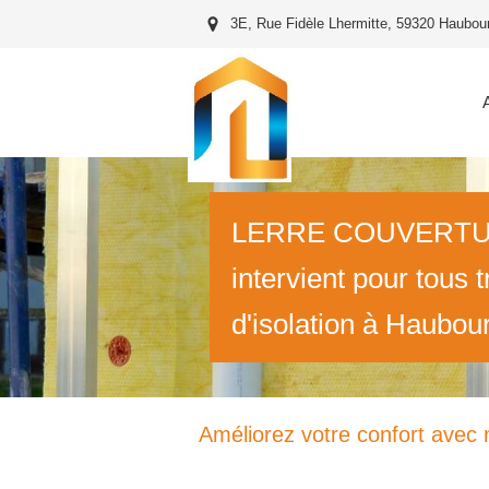
3E, Rue Fidèle Lhermitte, 59320 Haubou
LERRE COUVERT
intervient pour tous 
d'isolation à Haubou
Améliorez votre confort avec 