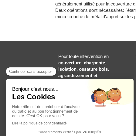
généralement utilisé pour la couverture qu
Deux opérations sont nécessaires: l'étam
mince couche de métal d'apport sur les pa
Pour toute intervention en
couverture, charpente,
isolation, ossature bois,
agrandissement et
extensions, rénovation de
toiture, sur-élévation de
toiture, zinguerie et
gouttières
à
Haubourdin
et
dans tout le département de
Nord, faites nous part de vos
projets !
LERRE COUVERTURE est
une entreprise
RGE Qualibat
.