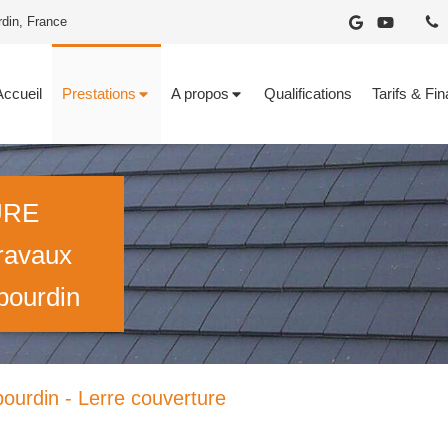
rdin, France
Accueil
Prestations
A propos
Qualifications
Tarifs & Fi
URE
travaux
bourdin
ourdin - Lerre couverture