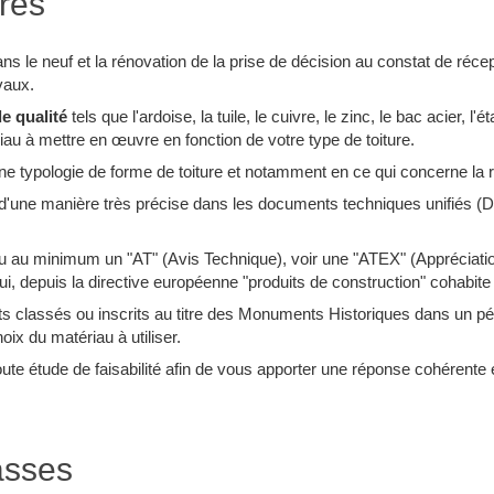
ures
 le neuf et la rénovation de la prise de décision au constat de récep
vaux.
e qualité
tels que l'ardoise, la tuile, le cuivre, le zinc, le bac acier, l'
au à mettre en œuvre en fonction de votre type de toiture.
 typologie de forme de toiture et notamment en ce qui concerne la rég
d'une manière très précise dans les documents techniques unifiés (D
u au minimum un "AT" (Avis Technique), voir une "ATEX" (Appréciati
 depuis la directive européenne "produits de construction" cohabite
nts classés ou inscrits au titre des Monuments Historiques dans un p
oix du matériau à utiliser.
e étude de faisabilité afin de vous apporter une réponse cohérente en
asses