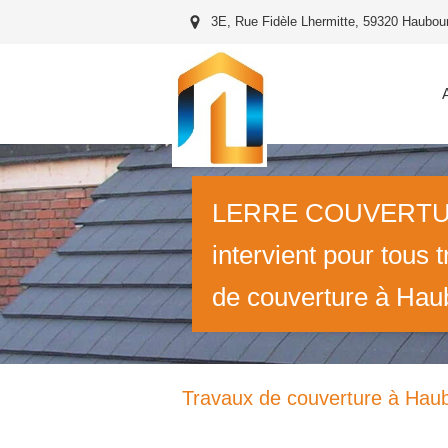
3E, Rue Fidèle Lhermitte, 59320 Haubou
LERRE COUVERT
intervient pour tous 
de couverture à Hau
Travaux de couverture à Haub