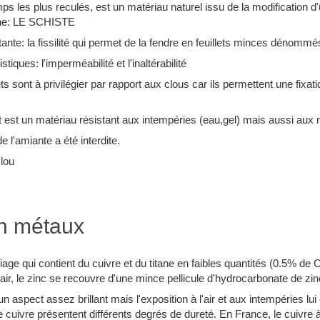
emps les plus reculés, est un matériau naturel issu de la modification 
mine: LE SCHISTE
tante: la fissilité qui permet de la fendre en feuillets minces dénommé
tiques: l'imperméabilité et l'inaltérabilité
s sont à privilégier par rapport aux clous car ils permettent une fixatio
nt est un matériau résistant aux intempéries (eau,gel) mais aussi aux
de l'amiante a été interdite.
clou
en métaux
age qui contient du cuivre et du titane en faibles quantités (0.5% de Cu
l'air, le zinc se recouvre d'une mince pellicule d'hydrocarbonate de zi
n aspect assez brillant mais l'exposition à l'air et aux intempéries lui 
e cuivre présentent différents degrés de dureté. En France, le cuivre à l